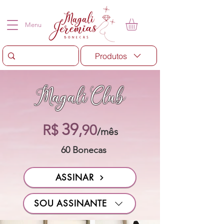
Menu
Produtos
Magali Club
39
R$
,90
/mês
60 Bonecas
ASSINAR
SOU ASSINANTE