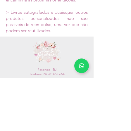
> Livros autografados e quaisquer outros
produtos personalizados não são
passíveis de reembolso, uma vez que não
podem ser reutilizados.
Resende - RJ
Telefone:
24 98146-0654
magalijjeremias@gmail.com
Quem Somos
Envio
Trocas e Devoluções
Formas de Pagamento
Vendas Internacionais