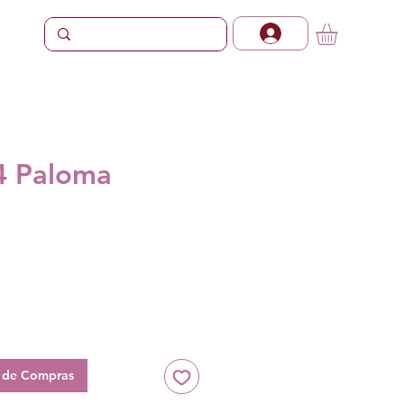
64 Paloma
Preço
a de Compras