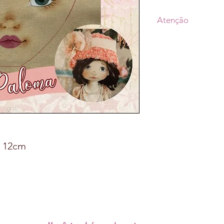
Atenção
• Os rostinhos apre
Década de 1920
são
funciona como umfac
rostos com caracter
fácil e prática.
•Prazo de postagem 
aprovação do pagam
escolhido (Transpor
•As fotos dos produ
x 12cm
tonalidade conform
• A decoração não 