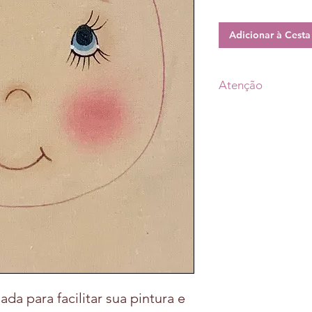
Adicionar à Cest
Atenção
• Prazo de postagem
aprovação do pagam
escolhido (Transpor
•As fotos dos produ
tonalidade conform
• A decoração não 
ada para facilitar sua pintura e