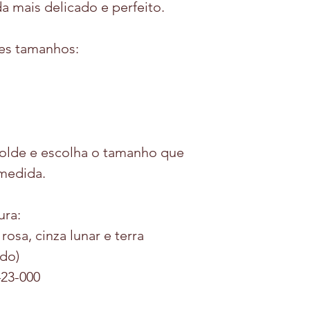
a mais delicado e perfeito.
tes tamanhos:
olde e escolha o tamanho que
medida.
ura:
rosa, cinza lunar e terra
ido)
423-000