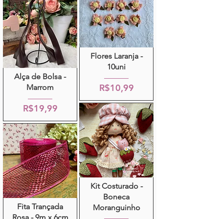
Flores Laranja -
10uni
Alça de Bolsa -
R$10,99
Marrom
R$19,99
Kit Costurado -
Boneca
Fita Trançada
Moranguinho
Rosa - 9m x 6cm