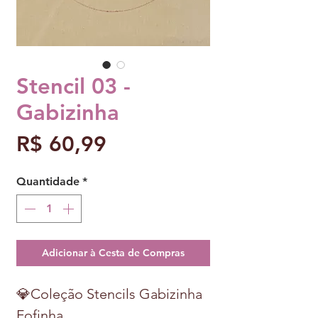
Stencil 03 -
Gabizinha
Preço
R$ 60,99
Quantidade
*
Adicionar à Cesta de Compras
💎Coleção Stencils Gabizinha
Fofinha