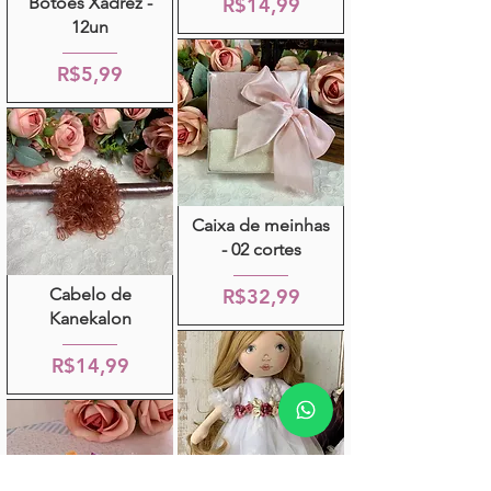
Botões Xadrez -
R$14,99
12un
R$5,99
Caixa de meinhas
- 02 cortes
Cabelo de
R$32,99
Kanekalon
R$14,99