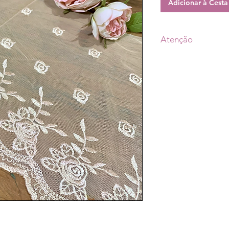
Adicionar à Cest
Atenção
• Prazo de postagem
aprovação do pagam
escolhido (Transpor
•As fotos dos produ
de tonalidade conf
• A decoração não 