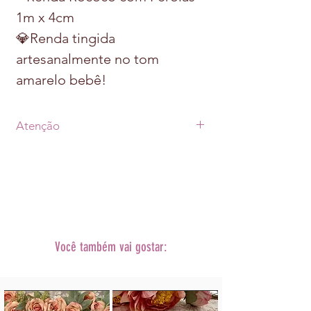
1m x 4cm
💎Renda tingida
artesanalmente no tom
amarelo bebê!
Atenção
• Prazo de postagem de até 07 dias úteis
após a aprovação do pagamento +
prazo de envio escolhido
(Transportadora ou Correios).
•As fotos dos produtos podem sofrer
alterações
de tonalidade conforme cada monitor.
Você também vai gostar:
• A decoração não acompanha o
produto.