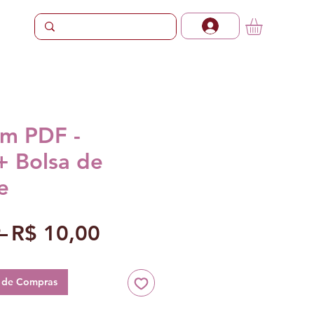
em PDF -
+ Bolsa de
e
Preço
Preço
 
R$ 10,00
normal
promocional
a de Compras