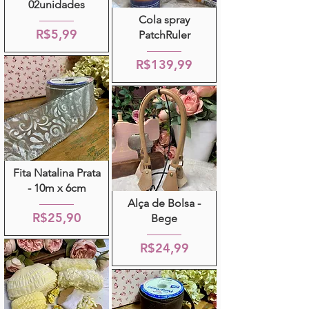
02unidades
Cola spray
R$5,99
PatchRuler
R$139,99
Fita Natalina Prata
- 10m x 6cm
Alça de Bolsa -
R$25,90
Bege
R$24,99