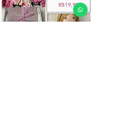
R$19,99
Caixa de renda
para meinhas -
6cortes
Curso Online -
R$59,99
Boneca Daminha
R$49,90
Coleção Mãe e