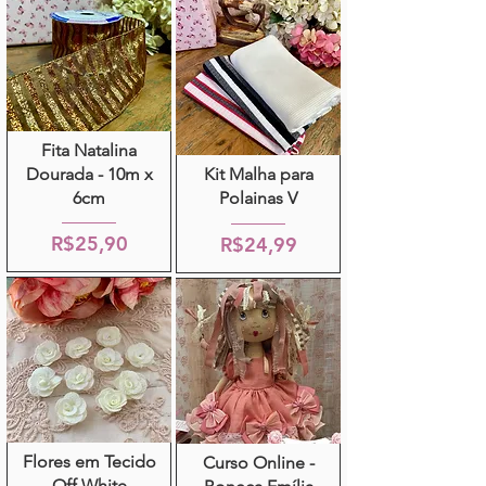
Fita Natalina
Dourada - 10m x
Kit Malha para
6cm
Polainas V
R$25,90
R$24,99
Flores em Tecido
Curso Online -
Off White