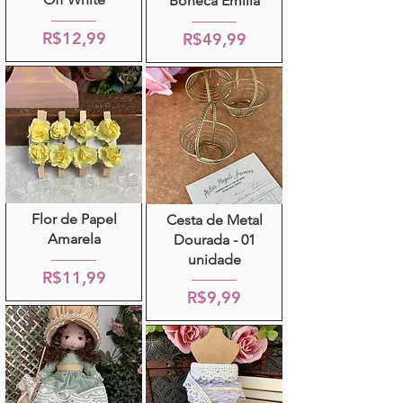
Boneca Emília
R$12,99
R$49,99
Flor de Papel
Cesta de Metal
Amarela
Dourada - 01
unidade
R$11,99
R$9,99