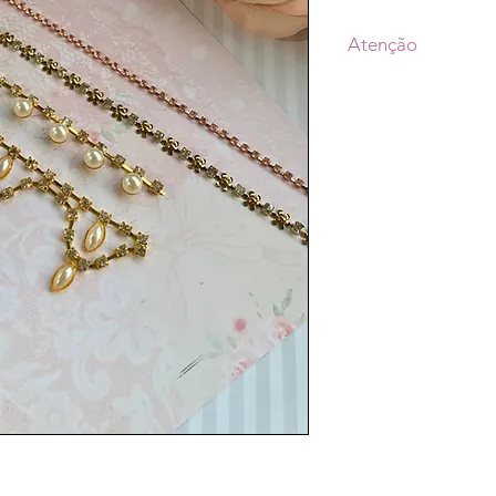
Atenção
• Prazo de postagem
aprovação do pagam
escolhido (Transpor
•As fotos dos produ
de tonalidade conf
• A decoração não 