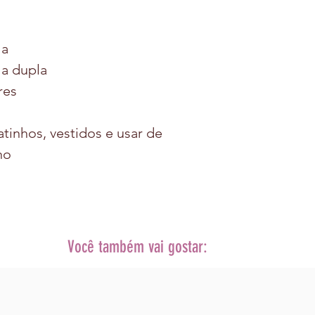
la
la dupla
res
atinhos, vestidos e usar de
no
Você também vai gostar: