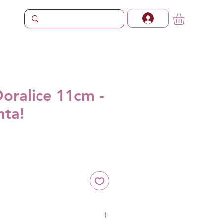
Doralice 11cm -
nta!
Preço