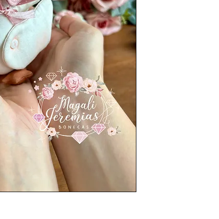
• Prazo de postagem
aprovação do pagam
escolhido (Transpor
•As fotos dos produ
de tonalidade conf
• A decoração não 