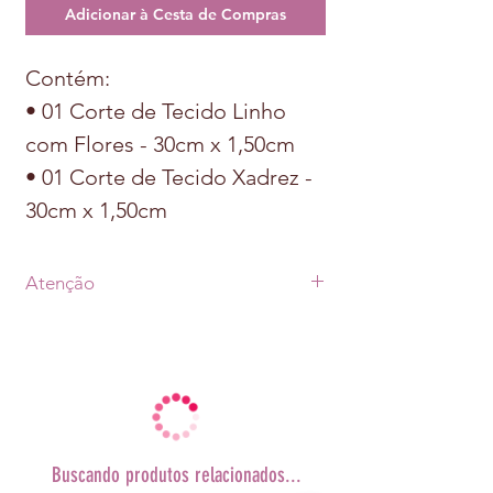
Adicionar à Cesta de Compras
Contém:
• 01 Corte de Tecido Linho
com Flores - 30cm x 1,50cm
• 01 Corte de Tecido Xadrez -
30cm x 1,50cm
Atenção
• Prazo de postagem de até 07 dias úteis
após a aprovação do pagamento +
prazo de envio escolhido
(Transportadora ou Correios).
•As fotos dos produtos podem sofrer
alterações
de tonalidade conforme cada monitor.
Buscando produtos relacionados...