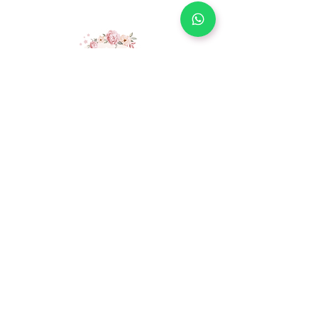
• A decoração não acompanha o
produto.
Resende - RJ
Telefone:
24 98146-0654
magalijjeremias@gmail.com
Quem Somos
Envio
Trocas e Devoluções
Formas de Pagamento
Vendas Internacionais
Dúvidas e Reclamações
Política de
Privacidade
Meus Projetos Digitais