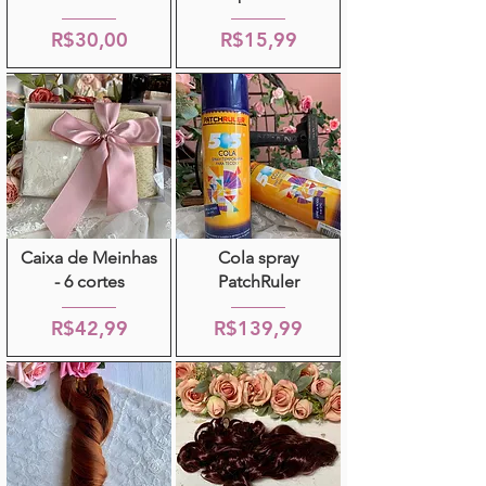
R$30,00
R$15,99
Caixa de Meinhas
Cola spray
- 6 cortes
PatchRuler
R$42,99
R$139,99