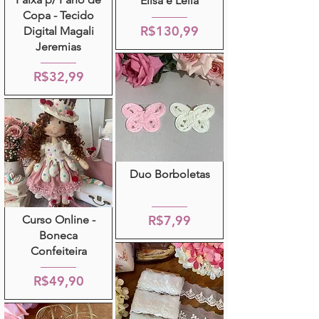
Elisa e Leila
Copa - Tecido
R$130,99
Digital Magali
Jeremias
R$32,99
Duo Borboletas
R$7,99
Curso Online -
Boneca
Confeiteira
R$49,90