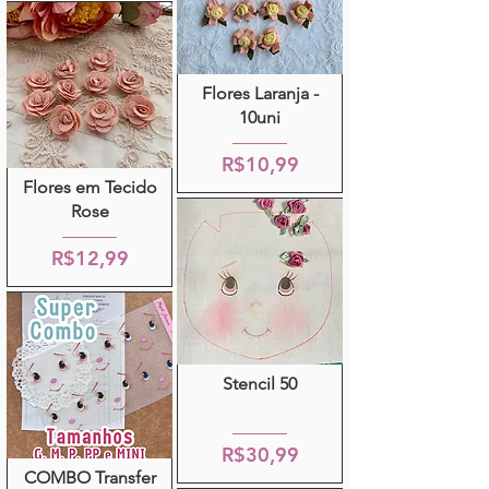
Flores Laranja -
10uni
R$10,99
Flores em Tecido
Rose
R$12,99
Stencil 50
R$30,99
COMBO Transfer