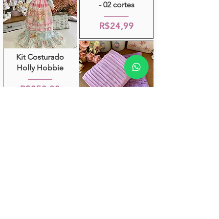
- 02 cortes
R$24,99
Kit Costurado
Holly Hobbie
R$250,00
Kit Tecido
Plissado e Renda
Lavanda
R$32,99
Kit Amarelo Fofo
R$69,99