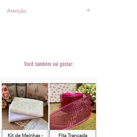
Atenção
• Prazo de postagem de até 07 dias úteis
após a aprovação do pagamento +
prazo de envio escolhido
(Transportadora ou Correios).
•As fotos dos produtos podem sofrer
alterações
de tonalidade conforme cada monitor.
Você também vai gostar:
• A decoração não acompanha o
produto.
Kit de Meinhas -
Fita Trançada