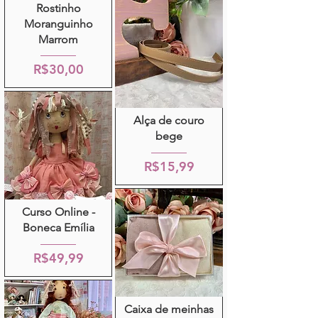
Rostinho
Moranguinho
Marrom
R$30,00
Alça de couro
bege
R$15,99
Curso Online -
Boneca Emília
R$49,99
Caixa de meinhas