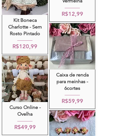
Vermelha
R$12,99
Kit Boneca
Charlotte - Sem
Rosto Pintado
R$120,99
Caixa de renda
para meinhas -
6cortes
R$59,99
Curso Online -
Ovelha
R$49,99