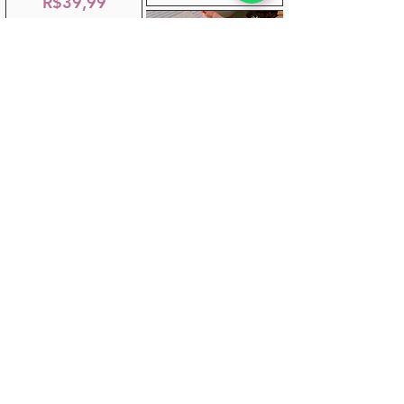
R$39,99
Borboletas
Borboletas em
Variadas - 06 uni
tecido - 12un
R$15,00
R$17,99
Flor de Papel