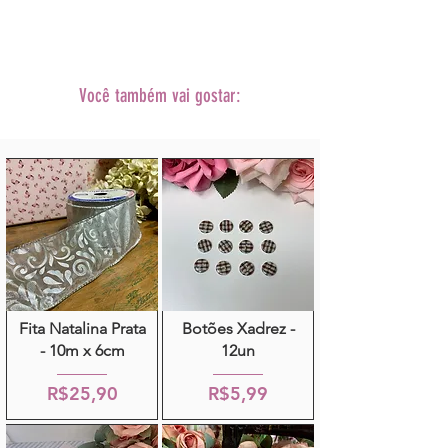
prazo de envio escolhido via Correios
(PAC ou SEDEX)
•As fotos dos produtos podem sofrer
alterações
de tonalidade conforme cada monitor.
Você também vai gostar:
• A decoração não acompanha o
produto.
Fita Natalina Prata
Botões Xadrez -
- 10m x 6cm
12un
R$25,90
R$5,99