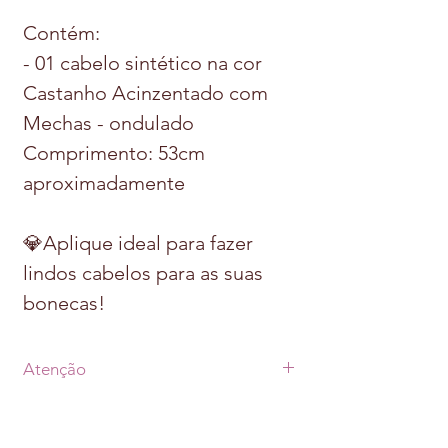
Contém:
- 01 cabelo sintético na cor
Castanho Acinzentado com
Mechas - ondulado
Comprimento: 53cm
aproximadamente
💎Aplique ideal para fazer
lindos cabelos para as suas
bonecas!
Atenção
• Prazo de postagem de até 07 dias uteis
após a aprovação do pagamento +