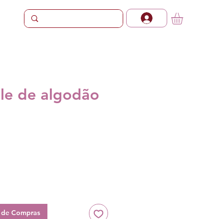
le de algodão
Preço
a de Compras