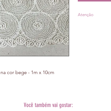
Atenção
• Prazo de postagem
a aprovação do pag
escolhido (Transpor
• As fotos dos prod
de tonalidade conf
• A decoração da 
produto.
 na cor bege - 1m x 10cm
Você também vai gostar: