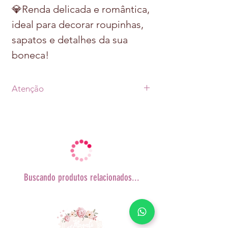
💎Renda delicada e romântica,
ideal para decorar roupinhas,
sapatos e detalhes da sua
boneca!
Atenção
• Prazo de postagem de até 07 dias úteis
após
a aprovação do pagamento + prazo de
envio
escolhido (Transportadora ou Correios)
• As fotos dos produtos podem sofrer
alterações
Buscando produtos relacionados...
de tonalidade conforme cada monitor.
• A decoração da imagem não
acompanha o produto.