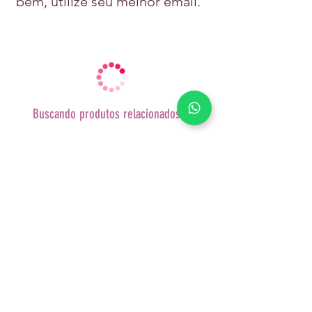
bem, utilize seu melhor email.
Buscando produtos relacionados...
Resende - RJ
Telefone:
24 98146-0654
magalijjeremias@gmail.com
Quem Somos
Envio