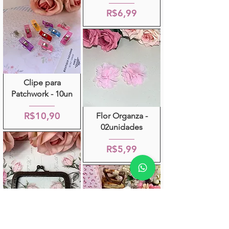
R$6,99
Clipe para
Patchwork - 10un
R$10,90
Flor Organza -
02unidades
R$5,99
Fecho da Vovó -