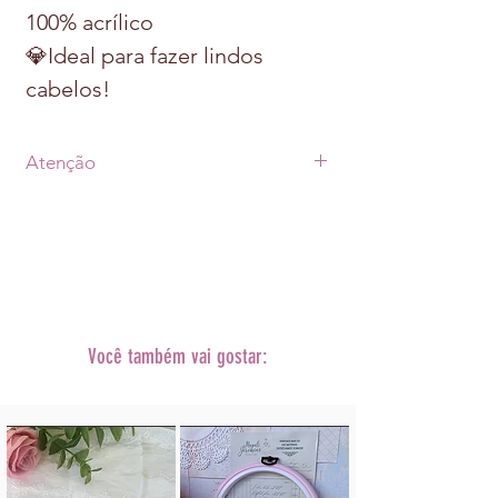
100% acrílico
💎Ideal para fazer lindos
cabelos!
Atenção
• Prazo de postagem de até 07 dias uteis
após a aprovação do pagamento +
prazo de envio escolhido via Correios
(PAC ou SEDEX)
•As fotos dos produtos podem sofrer
alterações
de tonalidade conforme cada monitor.
Você também vai gostar:
• A decoração não acompanha o
produto.