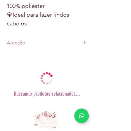
100% poliéster
💎Ideal para fazer lindos
cabelos!
Atenção
• Prazo de postagem de até 07 dias uteis
após a aprovação do pagamento +
prazo de envio escolhido via Correios
(PAC ou SEDEX)
•As fotos dos produtos podem sofrer
alterações
de tonalidade conforme cada monitor.
Buscando produtos relacionados...
• A decoração não acompanha o
produto.