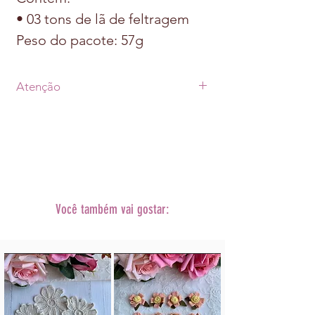
• 03 tons de lã de feltragem
Peso do pacote: 57g
Atenção
• Prazo de postagem de até 07 dias uteis
após a aprovação do pagamento +
prazo de envio escolhido.
•As fotos dos produtos podem sofrer
alterações
de tonalidade conforme cada monitor.
• A decoração não acompanha o
Você também vai gostar:
produto.