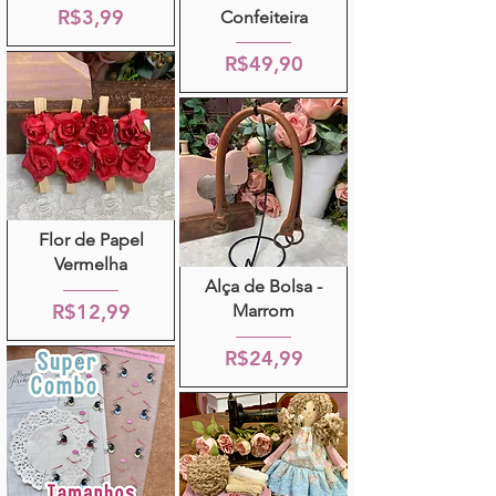
R$3,99
Confeiteira
R$49,90
Flor de Papel
Vermelha
Alça de Bolsa -
R$12,99
Marrom
R$24,99