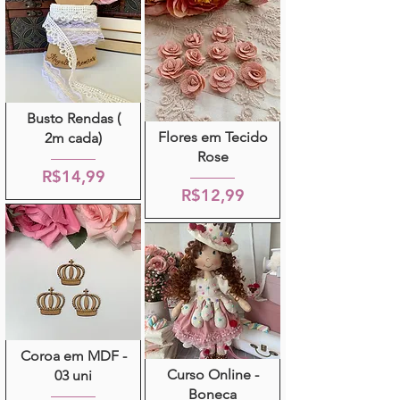
Busto Rendas (
Flores em Tecido
2m cada)
Rose
R$14,99
R$12,99
Coroa em MDF -
Curso Online -
03 uni
Boneca