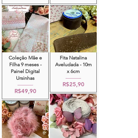
Coleção Mãe e
Fita Natalina
Filha 9 meses -
Aveludada - 10m
Painel Digital
x 6cm
Ursinhas
R$25,90
R$49,90