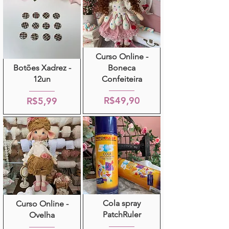
Curso Online -
Botões Xadrez -
Boneca
12un
Confeiteira
R$49,90
R$5,99
Cola spray
Curso Online -
PatchRuler
Ovelha