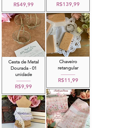
R$139,99
R$49,99
Chaveiro
Cesta de Metal
retangular
Dourada - 01
unidade
R$11,99
R$9,99