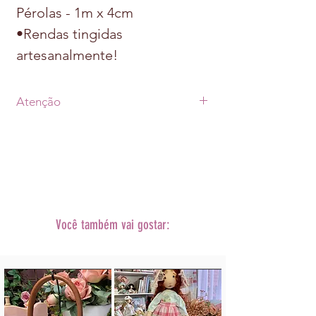
Pérolas - 1m x 4cm
•Rendas tingidas
artesanalmente!
Atenção
• Prazo de postagem de até 07 dias úteis
após a aprovação do pagamento +
prazo de envio escolhido
(Transportadora ou Correios).
•As fotos dos produtos podem sofrer
alterações
de tonalidade conforme cada monitor.
Você também vai gostar:
• A decoração não acompanha o
produto.